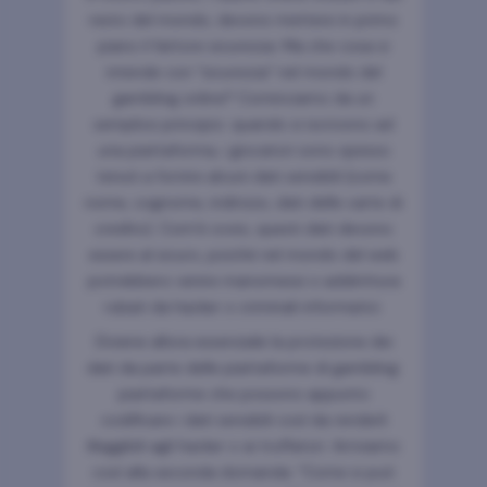
resto del mondo, devono mettere in primo
piano il fattore sicurezza. Ma che cosa si
intende con “sicurezza” nel mondo del
gambling online? Cominciamo da un
semplice principio: quando si iscrivono ad
una piattaforma, i giocatori sono spesso
tenuti a fornire alcuni dati sensibili (come
nome, cognome, indirizzo, dati delle carte di
credito). Com’è ovvio, questi dati devono
essere al sicuro, poiché nel mondo del web
potrebbero venire manomessi o addirittura
rubati da hacker o criminali informatici.
Diviene allora essenziale la protezione dei
dati da parte delle piattaforme di gambling:
piattaforme che possono appunto
codificare i dati sensibili così da renderli
illeggibili agli hacker o ai truffatori. Arriviamo
così alla seconda domanda: “Come si può