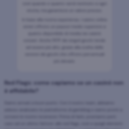
cioè quando e quanto verrà restituito a ogni
vincita, ma garantisce un valore preciso.
In base alla nostra esperienza, i casino online
esteri offrono un payout medio superiore a
quanto disponibile di media nei casinò
svizzeri. Anche l’RTP dei singoli giochi tende
ad essere più alto, grazie alla scelta delle
versioni dei giochi che offrono percentuali
più elevate.
Red Flags: come capiamo se un casinò non
è affidabile?
Siamo arrivati a buon punto. Con il nostro team, abbiamo
adesso analizzato le piattaforme di gambling e siamo pronti a
scrivere le nostre recensioni. Prima di farlo, prestiamo però
caso ad un ultimo fattore: alle red flags, cioè a quegli elementi