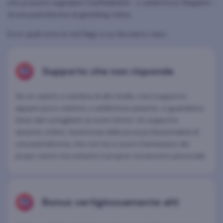
che possono segnalare l’inaffidabilità - o addirittura l’illegalità -
di una piattaforma di gambling online.
Ecco quali sono le red flags a cui facciamo caso:
Supporto che non risponde
Se un casinò ci sembra di alto livello, ma il supporto
appare poco reattivo o addirittura assente, ci guardiamo
bene dal consigliarlo ai nostri lettori. Un supporto
assente, infatti, testimonia della poca professionalità di
una piattaforma, che non ha a cuore il benessere dei
propri utenti ma soltanto il proprio tornaconto personale.
Bonus vertiginosamente alti