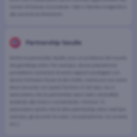
numeri di licenza, incrociando i dati e talvolta rivolgendoci
alle autorità di riferimento.
Partnership fasulle
Anche le partnership fasulle sono un problema del mondo
del gambling online. Per esempio, alcune piattaforme
potrebbero sostenere di avere rapporti privilegiati con
alcune Software House di alto livello, tranne poi non avere
alcun accordo con questi fornitori. In tal caso, noi ci
assicuriamo che le partnership siano reali e attendibili,
andando alla fonte e contattando i fornitori. Ci
assicuriamo anche che le altre partnership siano reali (per
esempio, gli accordi tra team, tra piattaforme, tra società
etc.).