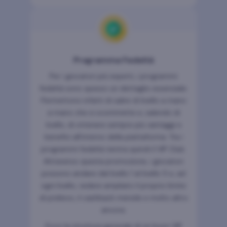
Programma Fedeltà
Per i giocatori più esperti, i programmi
fedeltà sono spesso un dettaglio essenziale.
Permettono infatti di salire di livello a mano
a mano che si scommette e, salendo di
livello, di ottenere sempre più vantaggi e
benefici all’interno della piattaforma. Tra i
programmi fedeltà rientra quindi il VIP Club.
Attraverso questa promozione, i giocatori
possono andare dal livello 1 al livello 5 e, ad
ogni livello, vedere ampliato il proprio limite
di prelievo, il cashback mensile e molto altro
ancora.
Ecco la struttura generale di un buon VIP