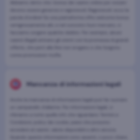
Abbiamo detto che i bonus dei casino online per svizzeri
devono essere generosi e ragionevoli. Ragionevoli: ecco la
parola d’ordine! Se una piattaforma offre welcome bonus
vertiginosamente alti, e nel concreto fuori mercato, ci
facciamo sorgere qualche dubbio. Per esempio, alcuni
casinò illegali attirano gli utenti con la promessa di grandi
offerte, che però alla fine non erogano e che fungono
come promozioni-truffa.
Mancanza di informazioni legali
Anche la mancanza di informazioni legali può far suonare
un campanello d’allarme. Per informazioni legali, ci
riferiamo a tutte quelle info che riguardano Termini e
Condizioni, policy dei cookie, paesi che possono
accedere al casinò, valute disponibili e altro ancora.
Quando queste informazioni sono assenti, o poco chiare,