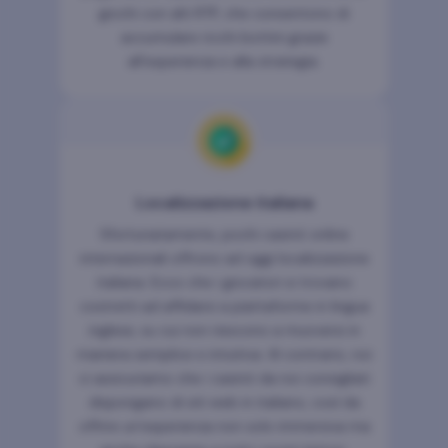
giochi con alti RTP, che consentono di
accumulare ricchi bottini grazie
all’esperienza e alla strategia.
Localizzazione italiana
Sfortunatamente, pochi casinò online
internazionali offrono ad oggi localizzazione
italiana. Ecco che i giocatori si trovano
costretti ad affidarsi a piattaforme in lingua
inglese, su cui non riescono a muoversi in
maniera semplice e intuitiva. Al contrario, noi
ci assicuriamo che i casinò da noi consigliati
dispongano di siti web in italiano, così da
offrire un’esperienza non solo immersiva ma