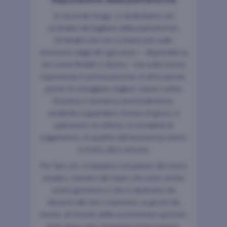
In secondo luogo, ci dedichiamo ad
un’analisi dettagliata della piattaforma.
Un’analisi che non si basa solo sulle
recensioni degli altri giocatori - disponibili su
siti come Reddit o Quora - ma sulla nostra
esperienza in prima persona. In altre parole,
prima di consigliare migliori casino online
Svizzera, li testiamo personalmente,
andando a guardare i bonus di gioco, il
palinsesto, le offerte, le modalità di
pagamento, la qualità dell’assistenza clienti
e molto altro ancora.
Per fare ciò, ci basiamo sul parere dei nostri
insiders: membri del team che sono anche
ottimi giocatori e che si dedicano da
decenni alle slot-machines, ai giochi da
tavolo, al mondo delle scommesse sportive.
Solo dopo che otteniamo il loro parere,