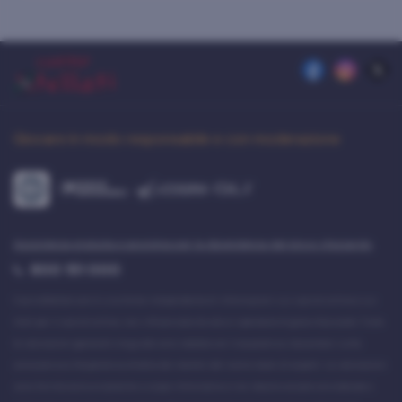
facebook
instagr
tw
Giocare in modo responsabile e con moderazione
Assistenza gratuita e anonima per la dipendenza dal gioco d'azzardo
800 151 000
CasinoStellati.com è una fonte indipendente di informazioni sui casinò online e sui
titoli per il casinò online, non influenzata da alcun operatore di gioco d'azzardo. Tutte
le valutazioni generali e le guide sono redatte con trasparenza, basandosi sulla
conoscenza e l'esperienza diretta dei membri del nostro team di esperti. Le valutazioni
sono fornite esclusivamente a scopo informativo e non devono essere considerate o