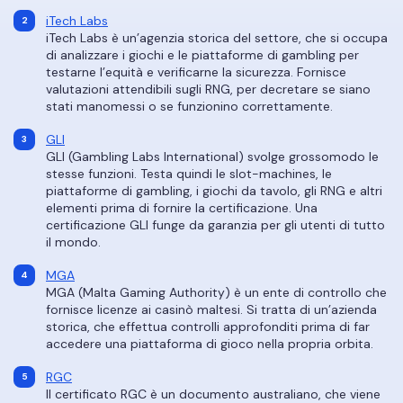
iTech Labs
iTech Labs è un’agenzia storica del settore, che si occupa
di analizzare i giochi e le piattaforme di gambling per
testarne l’equità e verificarne la sicurezza. Fornisce
valutazioni attendibili sugli RNG, per decretare se siano
stati manomessi o se funzionino correttamente.
GLI
GLI (Gambling Labs International) svolge grossomodo le
stesse funzioni. Testa quindi le slot-machines, le
piattaforme di gambling, i giochi da tavolo, gli RNG e altri
elementi prima di fornire la certificazione. Una
certificazione GLI funge da garanzia per gli utenti di tutto
il mondo.
MGA
MGA (Malta Gaming Authority) è un ente di controllo che
fornisce licenze ai casinò maltesi. Si tratta di un’azienda
storica, che effettua controlli approfonditi prima di far
accedere una piattaforma di gioco nella propria orbita.
RGC
Il certificato RGC è un documento australiano, che viene