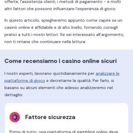
offerte, l’assistenza clienti, i metodi di pagamento - e molti
altri fattori che possono influenzare l’esperienza di gioco.
In questo articolo, spiegheremo appunto come capire se un
casinò online è affidabile e di alto livello, fornendo consigli
pratici a tutti i nostri lettori. Se sei interessato all’argomento,
non ti rimane che continuare nella lettura.
Come recensiamo i casino online sicuri
I nostri esperti, lavorano quotidianamente per
analizzare le
piattaforme di gioco
e decretarne la qualità. Per farlo, si
basano su alcuni elementi che adesso analizzeremo nel
dettaglio:
Fattore sicurezza
Prima di tutto, una piattaforma di gambling online deve