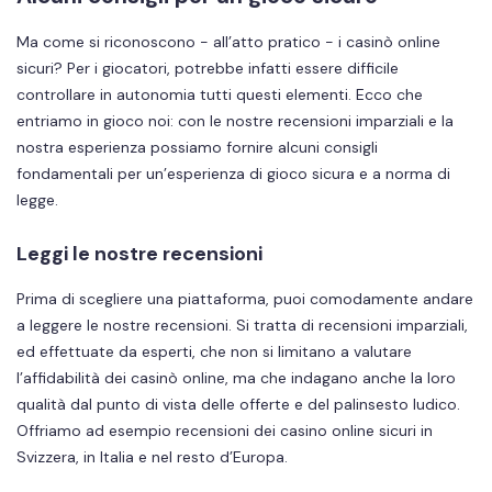
Ma come si riconoscono - all’atto pratico - i casinò online
sicuri? Per i giocatori, potrebbe infatti essere difficile
controllare in autonomia tutti questi elementi. Ecco che
entriamo in gioco noi: con le nostre recensioni imparziali e la
nostra esperienza possiamo fornire alcuni consigli
fondamentali per un’esperienza di gioco sicura e a norma di
legge.
Leggi le nostre recensioni
Prima di scegliere una piattaforma, puoi comodamente andare
a leggere le nostre recensioni. Si tratta di recensioni imparziali,
ed effettuate da esperti, che non si limitano a valutare
l’affidabilità dei casinò online, ma che indagano anche la loro
qualità dal punto di vista delle offerte e del palinsesto ludico.
Offriamo ad esempio recensioni dei casino online sicuri in
Svizzera, in Italia e nel resto d’Europa.