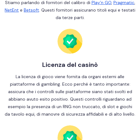
Stiamo parlando di fornitori del calibro di
Play’n GO
,
Pragmatic
,
NetEnt
e
Betsoft
. Questi fornitori assicurano titoli equi e testati
da terze parti.
Licenza del casinò
La licenza di gioco viene fornita da organi esterni alle
piattaforme di gambling. Ecco perché è tanto importante:
assicura che i controlli sulle piattaforme siano stati svolti ed
abbiano avuto esito positivo. Questi controlli riguardano ad
esempio la presenza di un RNG non truccato, di slot e giochi
da tavolo equi, di manovre di sicurezza affidabili e di alto livello.