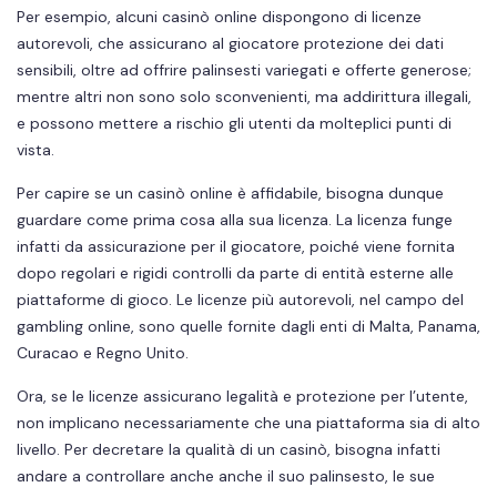
Per esempio, alcuni casinò online dispongono di licenze
ABBONARSI
autorevoli, che assicurano al giocatore protezione dei dati
sensibili, oltre ad offrire palinsesti variegati e offerte generose;
mentre altri non sono solo sconvenienti, ma addirittura illegali,
e possono mettere a rischio gli utenti da molteplici punti di
vista.
Per capire se un casinò online è affidabile, bisogna dunque
guardare come prima cosa alla sua licenza. La licenza funge
infatti da assicurazione per il giocatore, poiché viene fornita
dopo regolari e rigidi controlli da parte di entità esterne alle
piattaforme di gioco. Le licenze più autorevoli, nel campo del
gambling online, sono quelle fornite dagli enti di Malta, Panama,
Curacao e Regno Unito.
Ora, se le licenze assicurano legalità e protezione per l’utente,
non implicano necessariamente che una piattaforma sia di alto
livello. Per decretare la qualità di un casinò, bisogna infatti
andare a controllare anche anche il suo palinsesto, le sue