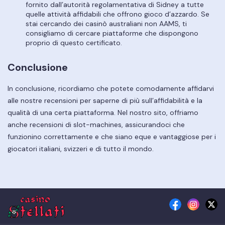
fornito dall’autorità regolamentativa di Sidney a tutte
quelle attività affidabili che offrono gioco d’azzardo. Se
stai cercando dei casinò australiani non AAMS, ti
consigliamo di cercare piattaforme che dispongono
proprio di questo certificato.
Conclusione
In conclusione, ricordiamo che potete comodamente affidarvi
alle nostre recensioni per saperne di più sull’affidabilità e la
qualità di una certa piattaforma. Nel nostro sito, offriamo
anche recensioni di slot-machines, assicurandoci che
funzionino correttamente e che siano eque e vantaggiose per i
giocatori italiani, svizzeri e di tutto il mondo.
facebook
instagr
tw