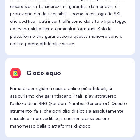
essere sicura. La sicurezza è garantita da manovre di
protezione dei dati sensibili - come la crittografia SSL,
che codifica i dati inseriti all’interno del sito e li protegge
da eventuali hacker o criminali informatici. Solo le
piattaforme che garantiscono queste manovre sono a
nostro parere affidabili e sicure.
Gioco equo
Prima di consigliare i casino online più affidabili, ci
assicuriamo che garantiscano il fair-play attraverso
l’utilizzo di un RNG (Random Number Generator). Questo
strumento, fa sì che ogni giro di slot sia assolutamente
casuale e imprevedibile, e che non possa essere
manomesso dalla piattaforma di gioco.