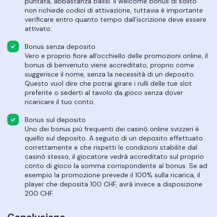
puntata, abbastanza bassi. Il welcome bonus di solito
non richiede codici di attivazione, tuttavia è importante
verificare entro quanto tempo dall'iscrizione deve essere
attivato.
Bonus senza deposito
Vero e proprio fiore all'occhiello delle promozioni online, il
bonus di benvenuto viene accreditato, proprio come
suggerisce il nome, senza la necessità di un deposito.
Questo vuol dire che potrai girare i rulli delle tue slot
preferite o sederti al tavolo da gioco senza dover
ricaricare il tuo conto.
Bonus sul deposito
Uno dei bonus più frequenti dei casinò online svizzeri è
quello sul deposito. A seguito di un deposito effettuato
correttamente e che rispetti le condizioni stabilite dal
casinò stesso, il giocatore vedrà accreditato sul proprio
conto di gioco la somma corrispondente al bonus. Se ad
esempio la promozione prevede il 100% sulla ricarica, il
player che deposita 100 CHF, avrà invece a disposizione
200 CHF.