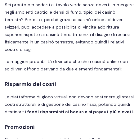
Sei pronto per sederti al tavolo verde senza doverti immergere
ABBONARSI
negli ambienti caotici e densi di fumo, tipici dei casinò
terrestri? Perfetto, perché grazie ai casinò online soldi veri
svizzeri, puoi accedere a possibilità di vincita addirittura
superiori rispetto ai casinò terrestri, senza il disagio di recarsi
fisicamente in un casinò terrestre, evitando quindi i relativi
costi e disagi.
Le maggiori probabilità di vincita che che i casinò online con
soldi veri offrono derivano da due elementi fondamentali:
Risparmio dei costi
Le piattaforme di gioco virtuali non devono sostenere gli stessi
costi strutturali e di gestione dei casinò fisici, potendo quindi
destinare i
fondi risparmiati ai bonus o ai payout più elevati.
Promozioni