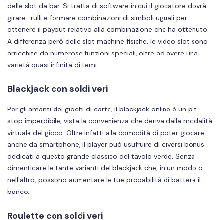
delle slot da bar. Si tratta di software in cui il giocatore dovrà
girare i rulli e formare combinazioni di simboli uguali per
ottenere il payout relativo alla combinazione che ha ottenuto.
A differenza però delle slot machine fisiche, le video slot sono
arricchite da numerose funzioni speciali, oltre ad avere una
varietà quasi infinita di temi.
Blackjack con soldi veri
Per gli amanti dei giochi di carte, il blackjack online è un pit
stop imperdibile, vista la convenienza che deriva dalla modalità
virtuale del gioco. Oltre infatti alla comodità di poter giocare
anche da smartphone, il player può usufruire di diversi bonus
dedicati a questo grande classico del tavolo verde. Senza
dimenticare le tante varianti del blackjack che, in un modo o
nell'altro, possono aumentare le tue probabilità di battere il
banco.
Roulette con soldi veri