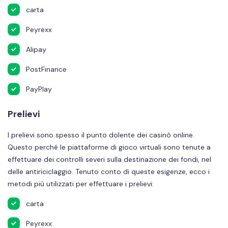
carta
Peyrexx
Alipay
PostFinance
PayPlay
Prelievi
I prelievi sono spesso il punto dolente dei casinò online.
Questo perché le piattaforme di gioco virtuali sono tenute a
effettuare dei controlli severi sulla destinazione dei fondi, nel
delle antiriciclaggio. Tenuto conto di queste esigenze, ecco i
metodi più utilizzati per effettuare i prelievi:
carta
Peyrexx