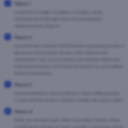
Passo 1
La partita si svolge tra player e croupier, senza
l’interferenza di altri giocatori che partecipano
separatamente al gioco
Passo 2
La prima fase consiste nell’effettuare la propria puntata: il
giocatore dovrà quindi cliccare sullo schermo per
selezionare il tipo di scommessa che intende effettuare,
indicando il numero (o la fascia di numeri) su cui la pallina
andrà ad assestarsi
Passo 3
Successivamente, dovrai indicare il valore della puntata,
in base ai limiti minimi e massimi stabiliti dal casinò online
Passo 4
Infine, per attivare il giro della ruota della roulette online,
è sufficiente cliccare sul tasto centrale e attendere che la