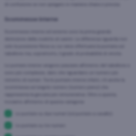
di confusione se non spiegato in maniera chiara e precisa.
Scommesse interne
Scommesse interne ed esterne sono la prima grande
distinzione della roulette al casinò. La differenza riguarda non
solo la posizione fisica su cui viene effettuata la puntata sul
tabellone ma, soprattutto, il grado di probabilità di vincita.
Le puntate interne vengono piazzate all'interno del tabellone e
sono più complesse, dato che riguardano un numero più
ristretto di numeri. Tra le puntate interne infatti, c'è anche la
scommessa sul singolo numero (numero pieno) che
rappresenta la giocata più remunerativa. Oltre a questa,
troviamo all’interno di questa categoria:
Le puntate su due numeri (cd puntate a cavallo);
Le puntate su tre numeri;