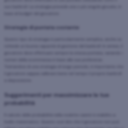
suo bankroll. La strategia prevede una o più singole giocate, in
base al budget del giocatore.
Strategia di puntata costante
Questo tipo di strategia è particolarmente semplice, anche se
richiede un buona capacità di gestione del bankroll. In sintesi, il
giocatore deve effettuare sempre la stessa puntata, variando i
numeri della scommessa in base alle sue preferenze.
Trattandosi di una strategia di lungo periodo, è importante che
il giocatore sappia calibrare bene nel tempo il proprio bankroll
a disposizione.
Suggerimenti per massimizzare le tue
probabilità
Il calcolo delle probabilità nella roulette casinò è stabilito a
livello matematico. Questo vuol dire che il giocatore non può