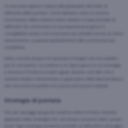
La seconda regola è relativa alla gradualità del livello di
difficoltà delle puntate. Come abbiamo visto, le diverse
scommesse della roulette online variano in base al livello di
difficoltà. Per ottimizzare la tua esperienza di gioco è
consigliabile iniziare con le puntate più semplici anche se meno
remunerative, e passare gradualmente alle scommesse più
complesse.
Infine, ricorda sempre di rispettare il budget che hai stabilito
per le tue partite. La roulette è un tipico gioco in cui strategia
e fortuna si fondono in parti uguali. Questo vuol dire che il
risultato finale è determinato in gran parte dalla dea bendata e
che rincorrere le perdite non porta mai a buoni risultati.
Strategie di puntata
Uno dei vantaggi dei giochi roulette online è il fatto di poter
applicare delle strategie che, nel tempo, possono dare i propri
frutti. Ogni strategia presenta un livello di difficoltà e di budget