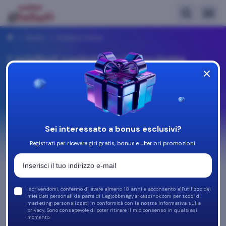
Giochi
Roulette Online
I migliori casinò per la roulette
online
Qual è il primo divertimento che ti viene in mente quando
pensi ai casinò? Quasi sicuramente, il gioco della roulette. Che
sia per la popolarità derivanti dai film a tema o per la storia
Mostra di più
dietro a questo gioco, una cosa è certa: quando sentiamo il
Sei interessato a bonus esclusivi?
croupier pronunciare “Les jeux sont faits, rien ne va plus”,
sappiamo che arriva il momento più emozionante di tutta la
Registrati per ricevere giri gratis, bonus e ulteriori promozioni.
partita. E se questo non bastasse, possiamo aggiungere che il
gioco roulette è uno dei bersagli preferiti dai più grandi
truffatori che entrano nelle case da gioco terrestri. La
I migliori casinò per la roulette online
versione online della roulette è invece un po’ più complicata
Iscrivendomi, confermo di avere almeno 18 anni e acconsento all'utilizzo dei
per chi vuole vincere barando e, non a caso, è proprio quella
miei dati personali da parte di Legjobbmagyarkaszinok.com per scopi di
che andremo a conoscere da vicino, oltre alle migliori
marketing personalizzati in conformità con la nostra Informativa sulla
piattaforme su cui puoi giocare.
privacy. Sono consapevole di poter ritirare il mio consenso in qualsiasi
momento.
Come iniziare a giocare alla roulette nel