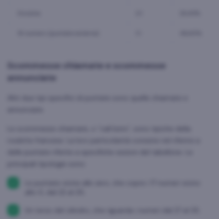
Dozzina
2:1
32,43%
18 numero (puntate esterne)
1:1
48,65%
Scommesse chiamate e scommesse
annunciate
Altri due tipi specifici di puntate sono quelle chiamate e
annunciate.
Le scommesse chiamate, o “call bets”, sono tipiche della
roulette francese. La loro particolarità consiste nel riferirsi a
delle puntate riferite a specifiche sezioni del tabellone. Le
principali tipologie sono:
Le puntate vicine alle zero, che copre i 17 numeri vicino
allo 0, dal 22 al 25;
Un terzo del cilindro, che riguarda i numeri dal 27 al 33;