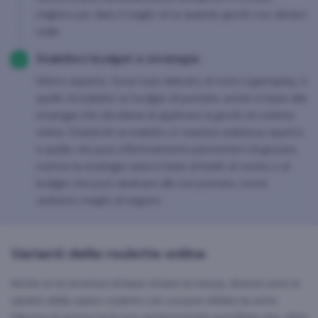
migliore per dare il meglio di te quando giochi con denaro
reale.
Stabilisci budget e strategia
Ultimo aspetto, forse il più delicato di tutto il gameplay, è
quello di stabilire un budget di puntata, anche in base alla
strategia che deciderai di applicare ai giochi di roulette
online. Il bankroll va stabilito in maniera realistica rispetto
a quello che puoi effettivamente permetterti di giocare,
mentre la strategia varia in base al livello di rischio e al
budget che puoi dedicare alle tue puntate, come
vedremo meglio di seguito.
Varianti della roulette online
Anche se la struttura di base rimane la stessa, diverse sono le
varianti della casino roulette con cui puoi sfidare la sorte.
Ognuna di queste ha le sue caratteristiche specifiche che, oltre