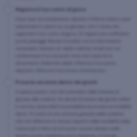
Registra il tuo conto di gioco
Dopo aver accuratamente valutato l’offerta online e aver
selezionato il casinò su cui giocare, non ti resta che
registrare il tuo conto di gioco. Di regola sono sufficienti
pochi passaggi: Riempi il modulo con le informazioni
necessarie; Inserisci un valido indirizzo email con cui
confermerai il tuo account; Invia una copia di un
documento d'identità valido; Effettua il tuo primo
deposito; Sblocca il tuo bonus di benvenuto.
Prova la versione demo dei giochi
A questo punto, non farti prendere dalla frenesia di
giocare alla roulette. Se decidi di iniziare dai giochi online
e non live, avrai infatti la possibilità di provare la modalità
demo. Si tratta di una versione gratuita della roulette,
che non differisce in nessun aspetto dalla modalità reale,
tranne per il fatto di non poter vincere denaro reale.
Anche se può sembrare poco attraente, è il modo