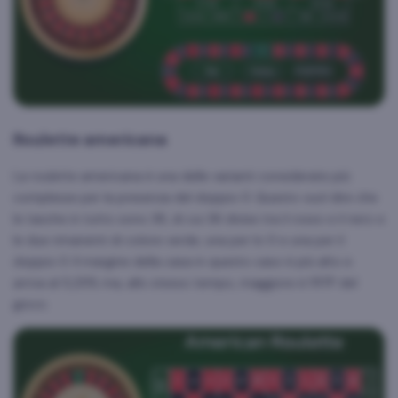
Roulette americana
La roulette americana è una delle varianti considerate più
complesse per la presenza del doppio 0. Questo vuol dire che
le tasche in tutto sono 38, di cui 36 divise tra il rosso e il nero e
le due rimanenti di colore verde, una per lo 0 e una per il
doppio 0. Il margine della casa in questo caso è più alto e
arriva al 5,25% ma, allo stesso tempo, maggiore è l’RTP del
gioco.