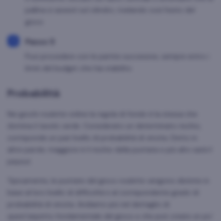
pallina si assesti sul cilindro, rivelando così l'esito del
gioco
Passo 5
Puoi procedere con le partite successive, sempre entro i
limiti del budget che hai stabilito
Probabilità
Nei giochi roulette online la regola di fondo è la stessa che
domina il tavolo verde. Considerato un determinato rischio,
corrisponde un pari livello di probabilità di vincita. Detto in
altre parole, maggiore è il rischio della puntata e più alto sarà il
payout.
Tipicamente, le puntate del gioco roulette vengono distinte in
base al loro livello di difficoltà e al corrispondente grado di
probabilità di vincita. Andiamo più nel dettaglio di
quest’aspetto fondamentale del gioco e che può creare un po’