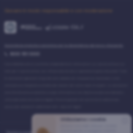
Giocare in modo responsabile e con moderazione
Assistenza gratuita e anonima per la dipendenza dal gioco d'azzardo
800 151 000
CasinoStellati.com è una fonte indipendente di informazioni sui casinò online e sui
titoli per il casinò online, non influenzata da alcun operatore di gioco d'azzardo. Tutte
le valutazioni generali e le guide sono redatte con trasparenza, basandosi sulla
conoscenza e l'esperienza diretta dei membri del nostro team di esperti. Le valutazioni
sono fornite esclusivamente a scopo informativo e non devono essere considerate o
utilizzate come consulenza legale. Prima di giocare nel casinò da te selezionato,
assicurati sempre di soddisfare tutti i requisiti legali.
Utilizziamo i cookie
Clos
Questo sito web utilizza i cookie.
moda
Continuando a navigare, l'utente
Termini e condizioni
|
Informativa sulla privacy